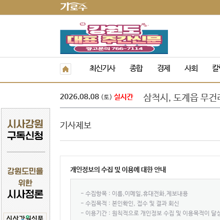
정선군, 아우라지 뗏
최신기사
종합
경제
사회
칼
속초 해수욕장, 강원 
원주농협 임직원, 횡
2026.08.08
실시간
삼척시, 도계읍 무건
(토)
강은선, 장분남, 최원
도교육청 9. 1.자 
기사제보
‘제10회 홍천강 별빛
민선 9기 횡성군수직
폭염 속 야외 주차 차
횡성군 병지방 오토
개인정보의 수집 및 이용에 대한 안내
정선군, 아우라지 뗏
속초 해수욕장, 강원 
- 수집항목 : 이름,이메일,휴대전화,제보내용
- 수집목적 : 본인확인, 접수 및 결과 회신
- 이용기간 : 원칙적으로 개인정보 수집 및 이용목적이 