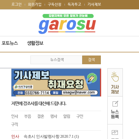
로그인
회원가입
구독신청
독자투고
기사제보
포토뉴스
생활정보
지면에 경조사를 대신해 드립니다.
인사
부음
결혼
행사
알림
구인
구직
인사
속초시 인사발령사항 2020.7.1
(1)