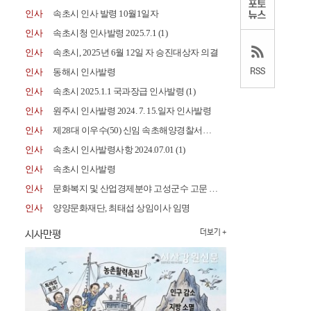
인사
속초시 인사 발령 10월1일자
인사
속초시청 인사발령 2025.7.1
(1)
인사
속초시, 2025년 6월 12일 자 승진대상자 의결
인사
동해시 인사발령
인사
속초시 2025.1.1 국과장급 인사발령
(1)
인사
원주시 인사발령 2024. 7. 15.일자 인사발령
인사
제28대 이우수(50) 신임 속초해양경찰서장 취임
인사
속초시 인사발령사항 2024.07.01
(1)
인사
속초시 인사발령
인사
문화복지 및 산업경제분야 고성군수 고문 위촉
인사
양양문화재단, 최태섭 상임이사 임명
시사만평
더보기 +