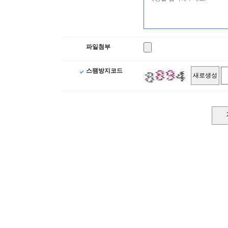
파일첨부
스팸방지코드