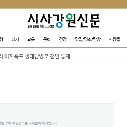
목 및 막걸리 축제
럼
레저
교육
문화
건강
맛집/명소/탐방
사람들
동해안 방문객 감소 속 ‘역주행’ 인기
성군에 고향사랑기부금 1,120만원 전달
리 이끼폭포 생태탐방로 전면 통제
규 '3인 전시회'
정기인사 단행
 음악 맥주 축제’ 드론 라이트쇼
 인수위, 활동백서 발간…‘관광 500만 시대’ 청사진 담아
량 내부 온도 85.5℃까지 치솟아
캠핑장 재개장
목 및 막걸리 축제
동해안 방문객 감소 속 ‘역주행’ 인기
달성된 후에 해당정보를 지체없이 파기합니다.