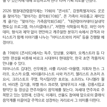
될 수 있는지에 대해 조명하고자 한다”라며 기획 의도를 전했다.
2026 평창대관령음악제는 19회의 “콘서트”, 강원특별자치도 곳곳
을 찾아가는 “찾아가는 음악회(10회)”, 온 가족이 자유롭고 재미있
게 즐기는 “찾아가는 가족음악회(5회)”, “대관령아카데미(실내악
멘토십 프로그램, 마스터클래스)”, 저명한 석학들의 특강, 와인 아카
데미, 형식과 제약 없이 편안하고 캐주얼한 분위기 속에서 관객과 아
티스트가 함께 이야기를 나누는 “아티스트와의 커피” 등을 진행할 예
정이다.
총 19회의 <콘서트>에서는 독주, 앙상블, 오페라, 오케스트라 등 다
양한 편성을 비롯해 바로크 시대부터 현대음악, 한국 초연 작품까지
만나볼 수 있다.
피아니스트 김대진, 선우예권, 샤를 리샤르-아믈랭, 지휘자 한스 그
라프, 오스카 요켈, 바이올리니스트 사와 카즈키, 첼리스트 츠츠미 츠
요시, 크리스토프 쿠앵, 막시밀리안 호르눙, 소프라노 다니엘라 쾰
러, 바리톤 김기훈, 파벨 하스 콰르텟, 알테무지크 서울, 강릉시립교
향악단 등 정상급 연주자들이 음악제를 찾는다. 차세대 연주자로 주
목받고 있는 임현재, 신경식, 이재리, 선율도 참여해 앞으로의 클래식
음악계를 이끌어갈 주역으로 성장하는 자리로서 그 의미를 더한다.