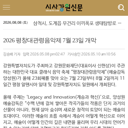
정선군, 아우라지 뗏목 및 막걸리 축제
속초 해수욕장, 강원 동해안 방문객 감소 속 ‘역주행’ 인기
원주농협 임직원, 횡성군에 고향사랑기부금 1,120만원 전달
2026.08.08
삼척시, 도계읍 무건리 이끼폭포 생태탐방로 전면 통제
(토)
강은선, 장분남, 최원규 '3인 전시회'
도교육청 9. 1.자 정기인사 단행
2026 평창대관령음악제 7월 23일 개막
‘제10회 홍천강 별빛 음악 맥주 축제’ 드론 라이트쇼
민선 9기 횡성군수직 인수위, 활동백서 발간…‘관광 500만 시대’ 청사진 담아
폭염 속 야외 주차 차량 내부 온도 85.5℃까지 치솟아
김승배 기자 입력 2026.05.08 pm02:47 기사승인 2026.05.10 am10:56
횡성군 병지방 오토캠핑장 재개장
정선군, 아우라지 뗏목 및 막걸리 축제
강원특별자치도가 주최하고 강원문화재단(대표이사 신현상)이 주관
속초 해수욕장, 강원 동해안 방문객 감소 속 ‘역주행’ 인기
하는 대한민국 대표 클래식 음악 축제 “평창대관령음악제”(예술감독
양성원)가 올해 23회째를 맞아 오는 7월 23일부터 8월 2일까지 11
일간 평창 알펜시아 일대 및 강원특별자치도 일원에서 개최된다.
올해 주제는 ‘Legacy and Innovation(계승과 혁신)’으로, 양성원
예술감독은 “수백 년에 걸쳐 쌓아온 작곡가들의 작품은 단지 과거의
산물이 아니라, 현재 살아 숨쉬며 새로운 창작의 토양이 되는 예술의
토대이다. 이러한 예술의 흐름 속에서 계승이 어떻게 혁신으로 이어
지고, 예술이 어떻게 인간의 깊은 내면을 울리며 우리 시대의 언어가