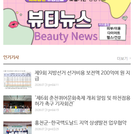
인기기사
제9회 지방선거 선거비용 보전액 200억여 원 지
급
2026.07.31 pm04:11
'제6회 춘천퀴어문화축제 개최 알림 및 하천점용
허가 촉구 기자회견'
2026.07.31 pm04:15
홍천군-한국맥도날드 지역 상생발전 업무협약
2026.07.31 pm03:25