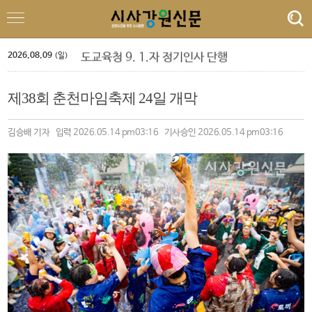
속초 해수욕장, 강원 동해안 방문객 감소 속 ‘역주행’ 인기
원주농협 임직원, 횡성군에 고향사랑기부금 1,120만원 전달
삼척시, 도계읍 무건리 이끼폭포 생태탐방로 전면 통제
강은선, 장분남, 최원규 '3인 전시회'
2026.08.09
도교육청 9. 1.자 정기인사 단행
(일)
‘제10회 홍천강 별빛 음악 맥주 축제’ 드론 라이트쇼
민선 9기 횡성군수직 인수위, 활동백서 발간…‘관광 500만 시대’ 청사진 담아
제38회 춘천마임축제 24일 개막
폭염 속 야외 주차 차량 내부 온도 85.5℃까지 치솟아
횡성군 병지방 오토캠핑장 재개장
정선군, 아우라지 뗏목 및 막걸리 축제
김승배 기자 입력 2026.05.14 pm03:16 기사승인 2026.05.14 pm03:16
속초 해수욕장, 강원 동해안 방문객 감소 속 ‘역주행’ 인기