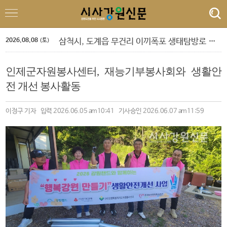
정선군, 아우라지 뗏목 및 막걸리 축제
속초 해수욕장, 강원 동해안 방문객 감소 속 ‘역주행’ 인기
원주농협 임직원, 횡성군에 고향사랑기부금 1,120만원 전달
삼척시, 도계읍 무건리 이끼폭포 생태탐방로 전면 통제
2026.08.08
강은선, 장분남, 최원규 '3인 전시회'
(토)
도교육청 9. 1.자 정기인사 단행
‘제10회 홍천강 별빛 음악 맥주 축제’ 드론 라이트쇼
인제군자원봉사센터, 재능기부봉사회와 생활안
민선 9기 횡성군수직 인수위, 활동백서 발간…‘관광 500만 시대’ 청사진 담아
폭염 속 야외 주차 차량 내부 온도 85.5℃까지 치솟아
전 개선 봉사활동
횡성군 병지방 오토캠핑장 재개장
정선군, 아우라지 뗏목 및 막걸리 축제
속초 해수욕장, 강원 동해안 방문객 감소 속 ‘역주행’ 인기
이정구 기자 입력 2026.06.05 am10:41 기사승인 2026.06.07 am11:59