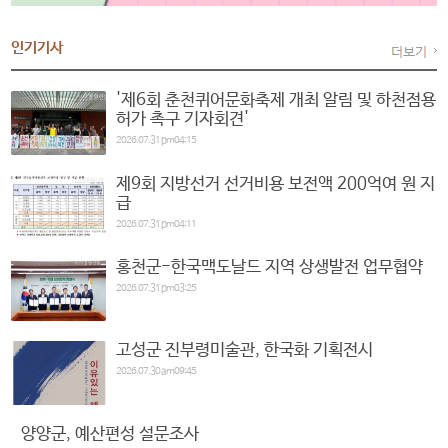
인기기사
'제6회 춘천퀴어문화축제 개최 알림 및 하천점용
허가 촉구 기자회견'
2026.07.31 pm04:15
제9회 지방선거 선거비용 보전액 200억여 원 지
급
2026.07.31 pm04:11
홍천군-한국맥도날드 지역 상생발전 업무협약
2026.07.31 pm03:25
고성군 진부령미술관, 한국화 기획전시
2026.07.30 am09:45
양양군, 예산편성 설문조사