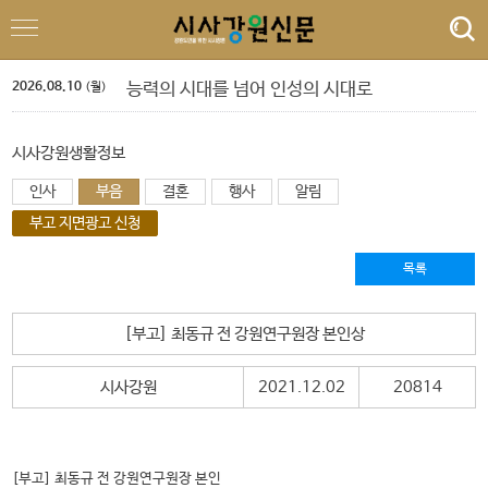
우상호 도지사, 인태연 소상공인시장진흥공단 이사장 면담
<사설> 농민·은퇴자 목 죄는 규제와 세제, 누구를 위한 정치인가?
문해력의 실종, 마음의 근육이 무너진다
2026.08.10
능력의 시대를 넘어 인성의 시대로
(월)
원주문화재단 이사진 오찬 간담회
강원도당위원장 출마 허영 의원, 우상호 지사와 당정 협력 논의
구자열 원주시장, 우상호 도지사 찾아 핵심 현안 지원 건의
시사강원생활정보
[뷰티뉴스]보정 없이 매끈하게! 5가지 하체 운동
인사
부음
결혼
행사
알림
최휘영 장관 도청 방문 문화·체육 주요 현안 논의
강원문화재단, 2026 산바다랩 중간공유 워크숍
부고 지면광고 신청
우상호 도지사, 인태연 소상공인시장진흥공단 이사장 면담
<사설> 농민·은퇴자 목 죄는 규제와 세제, 누구를 위한 정치인가?
목록
[부고] 최동규 전 강원연구원장 본인상
시사강원
2021.12.02
20814
[부고] 최동규 전 강원연구원장 본인