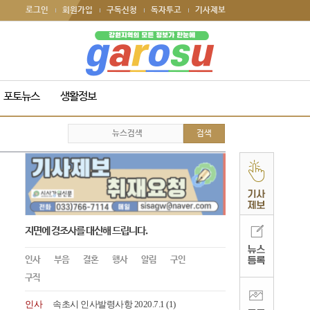
로그인
회원가입
구독신청
독자투고
기사제보
포토뉴스
생활정보
지면에 경조사를 대신해 드립니다.
인사
부음
결혼
행사
알림
구인
구직
인사
속초시 인사발령사항 2020.7.1
(1)