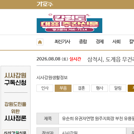
정선군, 아우라지 뗏
최신기사
종합
경제
사회
칼
속초 해수욕장, 강원 
원주농협 임직원, 횡
2026.08.08
실시간
삼척시, 도계읍 무건
(토)
강은선, 장분남, 최원
도교육청 9. 1.자 
시사강원생활정보
‘제10회 홍천강 별빛
민선 9기 횡성군수직
인사
부음
결혼
행사
알림
폭염 속 야외 주차 차
횡성군 병지방 오토
정선군, 아우라지 뗏
속초 해수욕장, 강원 
제목
유순희 유권자연맹 원주지회장 부친 유용필
작성자
시사강원