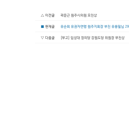
△ 이전글
곽문근 원주시의원 모친상
■
현재글
유순희 유권자연맹 원주지회장 부친 유용필님 29
▽ 다음글
[부고] 임성대 정의당 강원도당 위원장 부친상