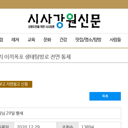
목 및 막걸리 축제
럼
레저
교육
문화
건강
맛집/명소/탐방
사람들
동해안 방문객 감소 속 ‘역주행’ 인기
성군에 고향사랑기부금 1,120만원 전달
리 이끼폭포 생태탐방로 전면 통제
규 '3인 전시회'
정기인사 단행
 음악 맥주 축제’ 드론 라이트쇼
 인수위, 활동백서 발간…‘관광 500만 시대’ 청사진 담아
부고 지면광고 신청
량 내부 온도 85.5℃까지 치솟아
캠핑장 재개장
목록
목 및 막걸리 축제
동해안 방문객 감소 속 ‘역주행’ 인기
님 29일 별세
등록일
2020.12.29
조회수
13894