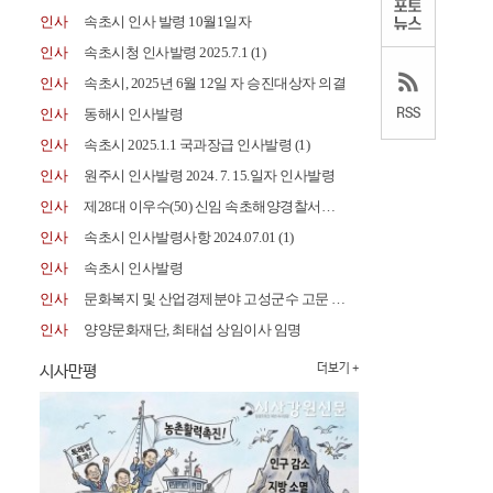
인사
속초시 인사 발령 10월1일자
인사
속초시청 인사발령 2025.7.1
(1)
인사
속초시, 2025년 6월 12일 자 승진대상자 의결
인사
동해시 인사발령
인사
속초시 2025.1.1 국과장급 인사발령
(1)
인사
원주시 인사발령 2024. 7. 15.일자 인사발령
인사
제28대 이우수(50) 신임 속초해양경찰서장 취임
인사
속초시 인사발령사항 2024.07.01
(1)
인사
속초시 인사발령
인사
문화복지 및 산업경제분야 고성군수 고문 위촉
인사
양양문화재단, 최태섭 상임이사 임명
시사만평
더보기 +