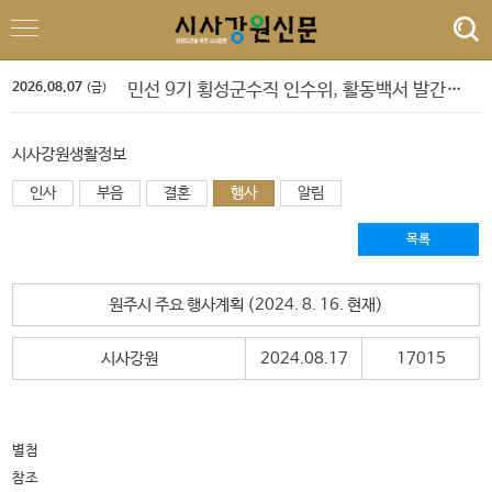
'제6회 춘천퀴어문화축제 개최 알림 및 하천점용허가 촉구 기자회견'
도교육청 9. 1.자 정기인사 단행
‘제10회 홍천강 별빛 음악 맥주 축제’ 드론 라이트쇼
2026.08.07
민선 9기 횡성군수직 인수위, 활동백서 발간…‘관광 500만 시대’ 청사진 담아
(금)
폭염 속 야외 주차 차량 내부 온도 85.5℃까지 치솟아
횡성군 병지방 오토캠핑장 재개장
정선군, 아우라지 뗏목 및 막걸리 축제
시사강원생활정보
강삼영 강원특별자치도교육청 교육감 특별 인터뷰
인사
부음
박길선 강원특별자치도의회 의장 특별 인터뷰
결혼
행사
알림
양양 송이밸리자연휴양림 예약 마감
'제6회 춘천퀴어문화축제 개최 알림 및 하천점용허가 촉구 기자회견'
목록
도교육청 9. 1.자 정기인사 단행
원주시 주요 행사계획 (2024. 8. 16. 현재)
시사강원
2024.08.17
17015
별첨
참조