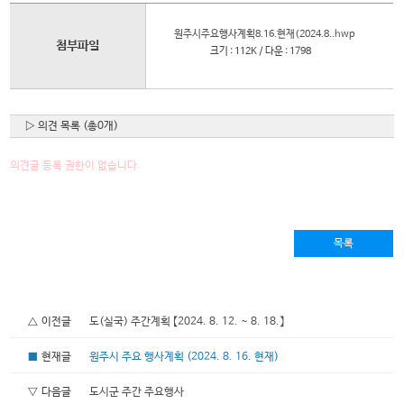
원주시주요행사계획8.16.현재(2024.8..hwp
첨부파일
크기 : 112K / 다운 : 1798
▷ 의견 목록 (총0개)
의견글 등록 권한이 없습니다.
목록
△ 이전글
도(실국) 주간계획 【2024. 8. 12. ~ 8. 18.】
■
현재글
원주시 주요 행사계획 (2024. 8. 16. 현재)
▽ 다음글
도시군 주간 주요행사