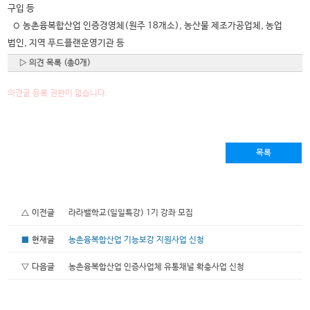
구입 등
◦ 농촌융복합산업 인증경영체(원주 18개소), 농산물 제조가공업체, 농업
법인, 지역 푸드플랜운영기관 등
▷ 의견 목록 (총0개)
의견글 등록 권한이 없습니다.
목록
△ 이전글
라라밸학교(일일특강) 1기 강좌 모집
■
현재글
농촌융복합산업 기능보강 지원사업 신청
▽ 다음글
농촌융복합산업 인증사업체 유통채널 확충사업 신청