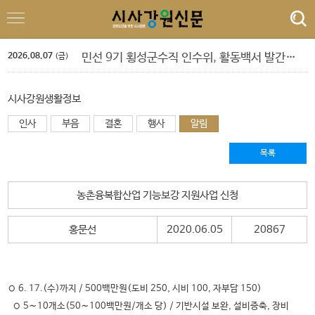
'제6회 춘천퀴어문화축제 개최 알림 및 하천점용허가 촉구 기자회견'
도교육청 9. 1.자 정기인사 단행
‘제10회 홍천강 별빛 음악 맥주 축제’ 드론 라이트쇼
2026.08.07
민선 9기 횡성군수직 인수위, 활동백서 발간…‘관광 500만 시대’ 청사진 담아
(금)
폭염 속 야외 주차 차량 내부 온도 85.5℃까지 치솟아
횡성군 병지방 오토캠핑장 재개장
정선군, 아우라지 뗏목 및 막걸리 축제
시사강원생활정보
강삼영 강원특별자치도교육청 교육감 특별 인터뷰
인사
부음
박길선 강원특별자치도의회 의장 특별 인터뷰
결혼
행사
알림
양양 송이밸리자연휴양림 예약 마감
'제6회 춘천퀴어문화축제 개최 알림 및 하천점용허가 촉구 기자회견'
목록
도교육청 9. 1.자 정기인사 단행
농촌융복합산업 기능보강 지원사업 신청
홍문선
2020.06.05
20867
◦ 6. 17.(수)까지 / 500백만원(도비 250, 시비 100, 자부담 150)
◦ 5∼10개소(50∼100백만원/개소 당) / 기반시설 보완, 설비증축, 장비