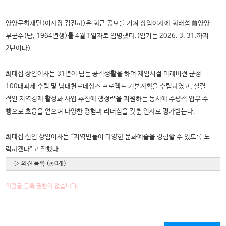
양양문화재단(이사장 김진하)은 최근 공모를 거쳐 상임이사에 최태섭 前양양
부군수(남, 1964년생)를 4월 1일자로 임명했다.(임기는 2026. 3. 31.까지
2년이다)
최태섭 상임이사는 31년이 넘는 공직생활을 하며 재임시절 미래비전 군정
100대과제 수립 및 남대천르네상스 프로젝트 기본계획을 수립하였고, 실질
적인 지역경제 활성화 사업 추진에 행정력을 지원하는 동시에 수평적 업무 수
행으로 호응을 얻으며 다양한 경험과 리더십을 갖춘 인사로 평가받는다.
최태섭 신임 상임이사는 “지역민들이 다양한 문화예술을 경험할 수 있도록 노
력하겠다”고 전했다.
▷ 의견 목록 (총0개)
의견글 등록 권한이 없습니다.