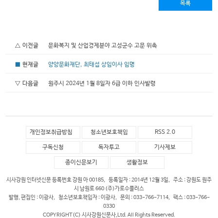
목록
△ 이전글
문화복지 및 산업경제분야 고성군수 고문 위촉
■
현재글
양양문화재단, 최태섭 상임이사 임명
▽ 다음글
원주시 2024년 1월 8일자 6급 이하 인사발령
개인정보취급방침
청소년보호책임
RSS 2.0
구독신청
독자투고
기사제보
종이신문보기
생활정보
시사강원 인터넷신문 등록번호 강원 아 00185, 등록일자 : 2014년 12월 3일, 주소 : 강원도 원주
시 남원로 660 (주)가로수플러스
발행, 편집인 : 이광사, 청소년보호책임자 : 이광사, 문의 : 033-766-7114, 팩스 : 033-766-
0330
COPYRIGHT(C) 시사강원신문사,Ltd. All Rights Reserved.