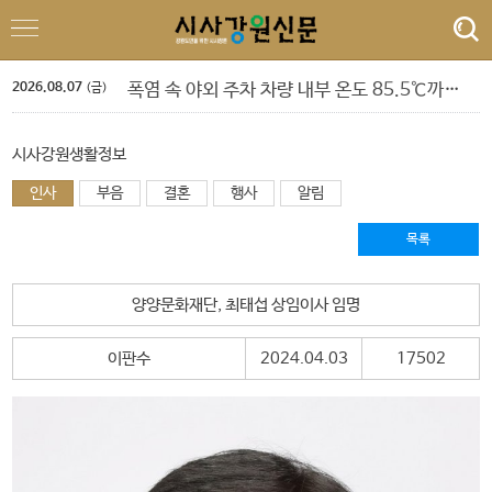
제9회 지방선거 선거비용 보전액 200억여 원 지급
‘제10회 홍천강 별빛 음악 맥주 축제’ 드론 라이트쇼
민선 9기 횡성군수직 인수위, 활동백서 발간…‘관광 500만 시대’ 청사진 담아
2026.08.07
폭염 속 야외 주차 차량 내부 온도 85.5℃까지 치솟아
(금)
횡성군 병지방 오토캠핑장 재개장
정선군, 아우라지 뗏목 및 막걸리 축제
강삼영 강원특별자치도교육청 교육감 특별 인터뷰
시사강원생활정보
박길선 강원특별자치도의회 의장 특별 인터뷰
인사
부음
양양 송이밸리자연휴양림 예약 마감
결혼
행사
알림
'제6회 춘천퀴어문화축제 개최 알림 및 하천점용허가 촉구 기자회견'
제9회 지방선거 선거비용 보전액 200억여 원 지급
목록
‘제10회 홍천강 별빛 음악 맥주 축제’ 드론 라이트쇼
양양문화재단, 최태섭 상임이사 임명
이판수
2024.04.03
17502