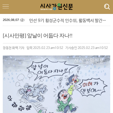
'제6회 춘천퀴어문화축제 개최 알림 및 하천점용허가 촉구 기자회견'
도교육청 9. 1.자 정기인사 단행
‘제10회 홍천강 별빛 음악 맥주 축제’ 드론 라이트쇼
민선 9기 횡성군수직 인수위, 활동백서 발간…‘관광 500만 시대’ 청사진 담아
2026.08.07
폭염 속 야외 주차 차량 내부 온도 85.5℃까지 치솟아
(금)
횡성군 병지방 오토캠핑장 재개장
정선군, 아우라지 뗏목 및 막걸리 축제
[시사만평] 앞날이 어둡다 자나!!
강삼영 강원특별자치도교육청 교육감 특별 인터뷰
박길선 강원특별자치도의회 의장 특별 인터뷰
양양 송이밸리자연휴양림 예약 마감
장동천 화백 기자 입력 2025.02.23 am10:52 기사승인 2025.02.23 am10:52
'제6회 춘천퀴어문화축제 개최 알림 및 하천점용허가 촉구 기자회견'
도교육청 9. 1.자 정기인사 단행