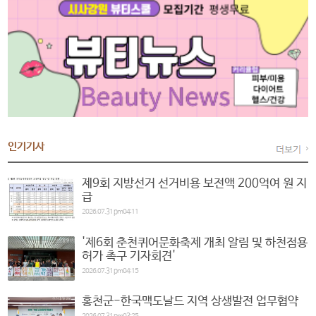
인기기사
제9회 지방선거 선거비용 보전액 200억여 원 지
급
2026.07.31 pm04:11
'제6회 춘천퀴어문화축제 개최 알림 및 하천점용
허가 촉구 기자회견'
2026.07.31 pm04:15
홍천군-한국맥도날드 지역 상생발전 업무협약
2026.07.31 pm03:25